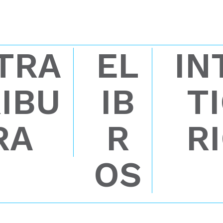
TRA
EL
IN
IBU
IB
T
RA
R
R
OS