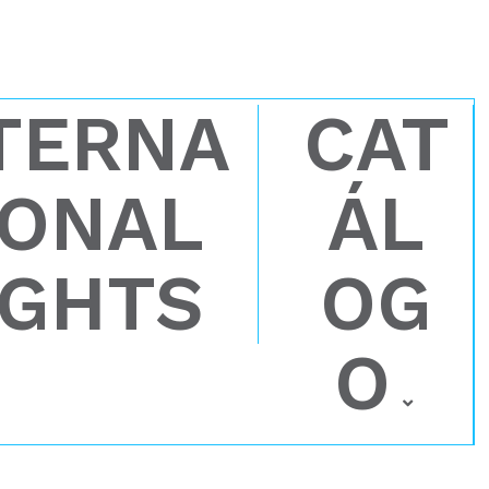
TERNA
CAT
IONAL
ÁL
IGHTS
OG
O